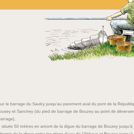
 sur le barrage du Saulcy jusqu’au parement aval du pont de la Républi
ousey et Sanchey (du pied de barrage de Bouzey au point de déverseme
barrage),
située 50 mètres en amont de la digue du barrage de Bouzey jusqu’à 
min de la digue entre les plans d’eau de l’Abbaye et Bouzey jusqu’