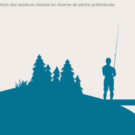
hors des secteurs classés en réserve de pêche préfectorale.