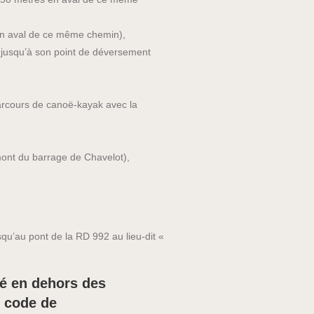
en aval de ce même chemin),
nt jusqu’à son point de déversement
arcours de canoë-kayak avec la
mont du barrage de Chavelot),
squ’au pont de la RD 992 au lieu-dit «
ré en dehors des
u code de