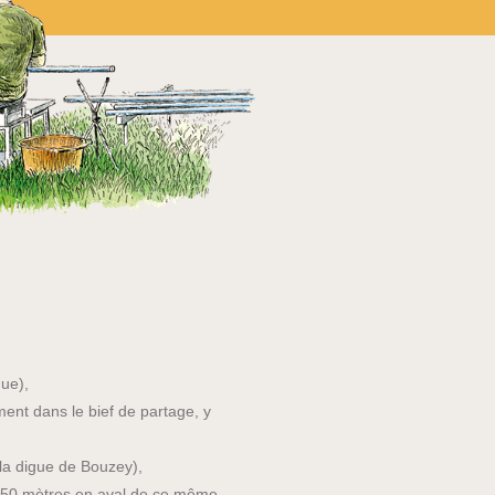
que),
nt dans le bief de partage, y
la digue de Bouzey),
à 50 mètres en aval de ce même