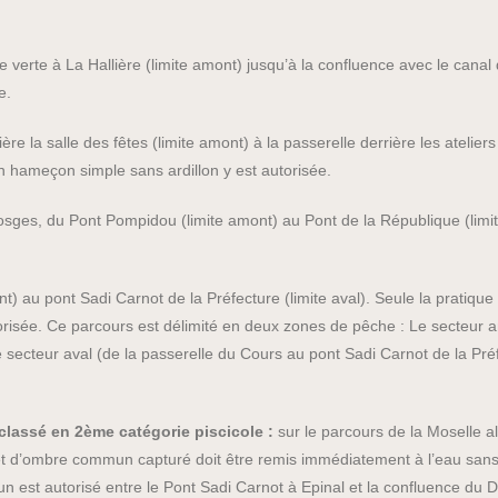
e verte à La Hallière (limite amont) jusqu’à la confluence avec le canal 
e.
a salle des fêtes (limite amont) à la passerelle derrière les ateliers 
n hameçon simple sans ardillon y est autorisée.
sges, du Pont Pompidou (limite amont) au Pont de la République (limit
) au pont Sadi Carnot de la Préfecture (limite aval). Seule la pratique
isée. Ce parcours est délimité en deux zones de pêche : Le secteur a
secteur aval (de la passerelle du Cours au pont Sadi Carnot de la Préf
lassé en 2ème catégorie piscicole :
sur le parcours de la Moselle al
et d’ombre commun capturé doit être remis immédiatement à l’eau sans dis
n est autorisé entre le Pont Sadi Carnot à Epinal et la confluence du 