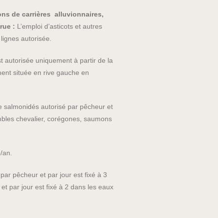
ons de carrières alluvionnaires,
rue :
L’emploi d’asticots et autres
lignes autorisée.
 autorisée uniquement à partir de la
ment située en rive gauche en
salmonidés autorisé par pêcheur et
 ombles chevalier, corégones, saumons
o/an.
r pêcheur et par jour est fixé à 3
 par jour est fixé à 2 dans les eaux