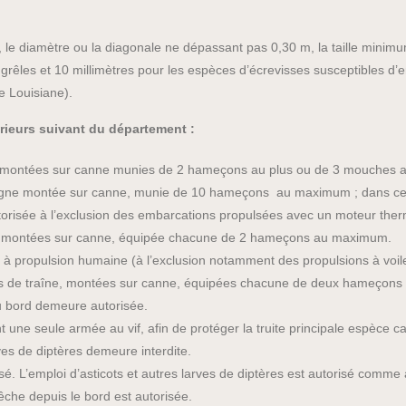
le diamètre ou la diagonale ne dépassant pas 0,30 m, la taille minimum
es grêles et 10 millimètres pour les espèces d’écrevisses susceptibles d
e Louisiane).
rieurs suivant du département :
s montées sur canne munies de 2 hameçons au plus ou de 3 mouches arti
ligne montée sur canne, munie de 10 hameçons au maximum ; dans ce c
 autorisée à l’exclusion des embarcations propulsées avec un moteur the
e, montées sur canne, équipée chacune de 2 hameçons au maximum.
n à propulsion humaine (à l’exclusion notamment des propulsions à voil
es de traîne, montées sur canne, équipées chacune de deux hameçons
du bord demeure autorisée.
une seule armée au vif, afin de protéger la truite principale espèce ca
ves de diptères demeure interdite.
sé. L’emploi d’asticots et autres larves de diptères est autorisé comm
pêche depuis le bord est autorisée.