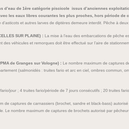
ns d’eau de 1ère catégorie piscicole issus d’anciennes exploitati
vec les eaux libres courantes les plus proches, hors période de c
d’asticots et autres larves de diptères demeure interdit. Pêche à deux 
 (CELLES SUR PLAINE) :
La mise à l’eau des embarcations de pêche est
 des véhicules et remorques doit être effectué sur l’aire de stationne
PPMA de Granges sur Vologne) :
Le nombre maximum de captures de 
 département (salmonidés : truites fario et arc en ciel, ombres commun,
 fario/jour ; 4 truites fario/période de 7 jours consécutifs ; 20 truites fari
e captures de carnassiers (brochet, sandre et black-bass) autorisé pa
le. Le nombre maximum de captures de brochets autorisé par pêcheur et